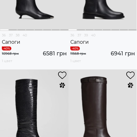
36
37
38
40
36
37
39
40
Сапоги
Сапоги
6581 грн
6941 грн
10968 грн
11568 грн
1 цвет
1 цвет