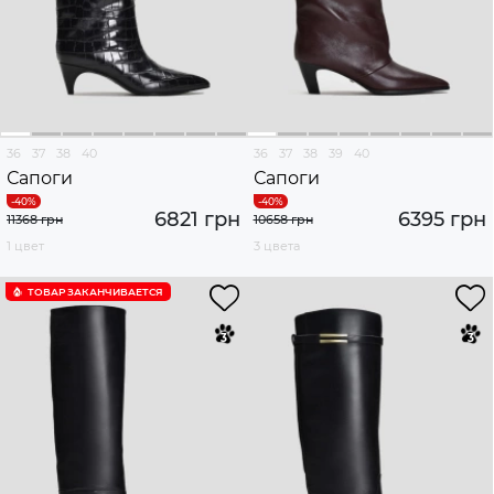
36
37
38
40
36
37
38
39
40
Сапоги
Сапоги
6821 грн
6395 грн
11368 грн
10658 грн
1 цвет
3 цвета
ТОВАР ЗАКАНЧИВАЕТСЯ