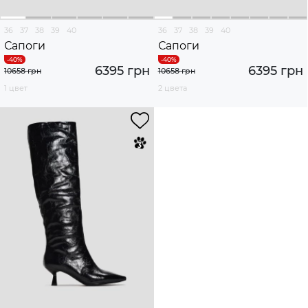
36
37
38
39
40
36
37
38
39
40
Сапоги
Сапоги
6395 грн
6395 грн
10658 грн
10658 грн
1 цвет
2 цвета