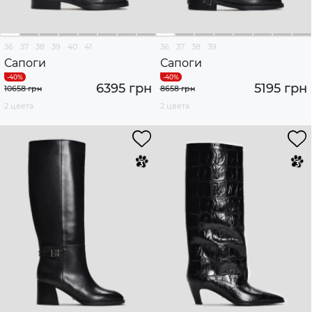
36
37
38
39
40
41
36
37
38
39
Сапоги
Сапоги
6395 грн
5195 грн
10658 грн
8658 грн
2 цвета
2 цвета