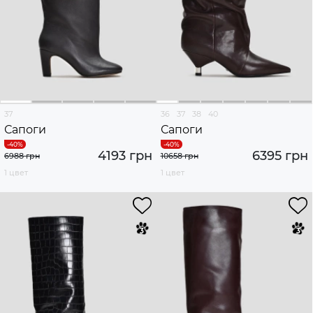
37
36
37
38
40
Сапоги
Сапоги
4193 грн
6395 грн
6988 грн
10658 грн
1 цвет
1 цвет