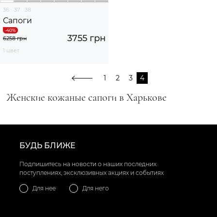
36
37
38
Сапоги
3755 грн
6258 грн
1 цвет
1
2
3
4
Женские кожаные сапоги в Харькове
БУДЬ БЛИЖЕ
Подпишитесь на новости о наших последних
поступлениях, эксклюзивных акциях и событиях
Для нее
Для него