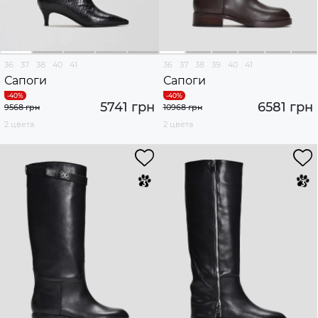
36
37
38
40
41
36
37
38
39
40
41
Сапоги
Сапоги
5741 грн
6581 грн
9568 грн
10968 грн
2 цвета
2 цвета